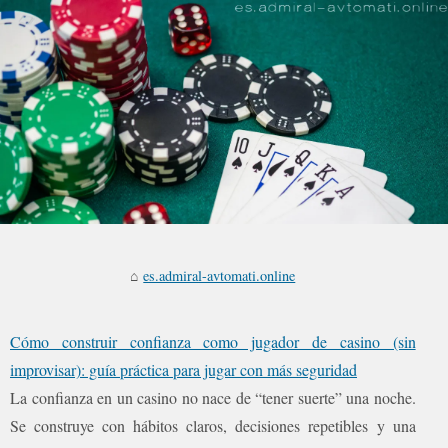
es.admiral-avtomati.online
Cómo construir confianza como jugador de casino (sin
improvisar): guía práctica para jugar con más seguridad
La confianza en un casino no nace de “tener suerte” una noche.
Se construye con hábitos claros, decisiones repetibles y una